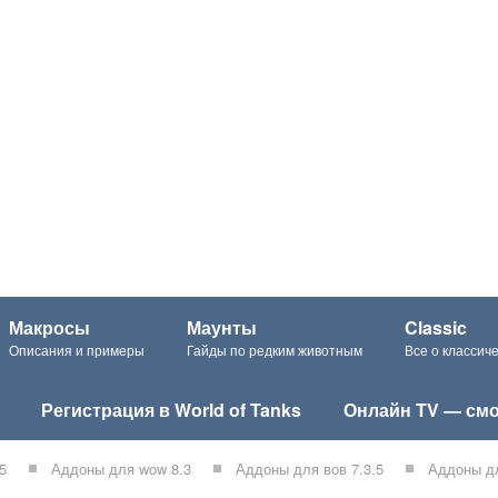
Макросы
Маунты
Classic
Описания и примеры
Гайды по редким животным
Все о класси
Регистрация в World of Tanks
Онлайн TV — смо
5
Аддоны для wow 8.3
Аддоны для вов 7.3.5
Аддоны дл