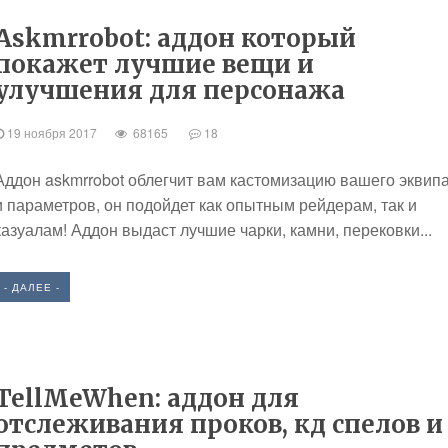
Askmrrobot: аддон который
покажет лучшие вещи и
улучшения для персонажа
19 ноября 2017
68165
18
Аддон askmrrobot облегчит вам кастомизацию вашего эквип
и параметров, он подойдет как опытным рейдерам, так и
казуалам! Аддон выдаст лучшие чарки, камни, перековки...
- ДАЛЕЕ -
TellMeWhen: аддон для
отслеживания проков, кд спелов и