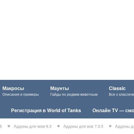
Макросы
Маунты
Classic
Описания и примеры
Гайды по редким животным
Все о класси
Регистрация в World of Tanks
Онлайн TV — смо
5
Аддоны для wow 8.3
Аддоны для вов 7.3.5
Аддоны дл