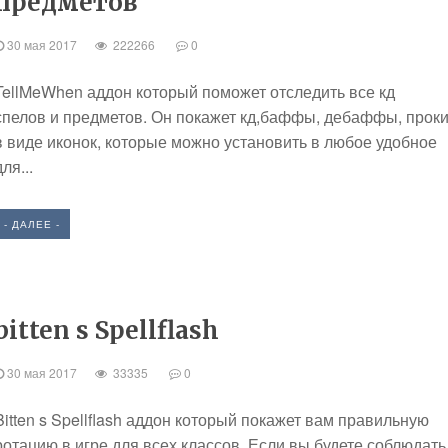
предметов
30 мая 2017
222266
0
TellMeWhen аддон который поможет отследить все кд
спелов и предметов. Он покажет кд,баффы, дебаффы, прок
в виде иконок, которые можно установить в любое удобное
для...
- ДАЛЕЕ -
bitten s Spellflash
30 мая 2017
33335
0
Bitten s Spellflash аддон который покажет вам правильную
ротацию в игре для всех классов. Если вы будете соблюдать