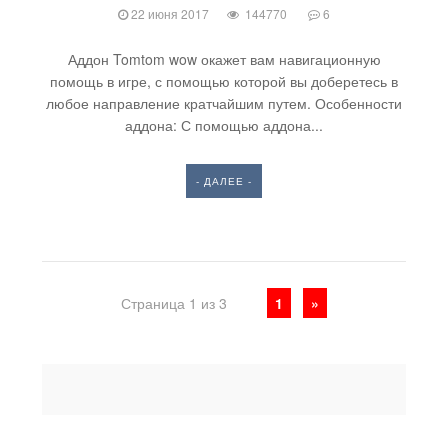
22 июня 2017
144770
6
Аддон Tomtom wow окажет вам навигационную
помощь в игре, с помощью которой вы доберетесь в
любое направление кратчайшим путем. Особенности
аддона: С помощью аддона...
- ДАЛЕЕ -
Страница 1 из 3
1
»