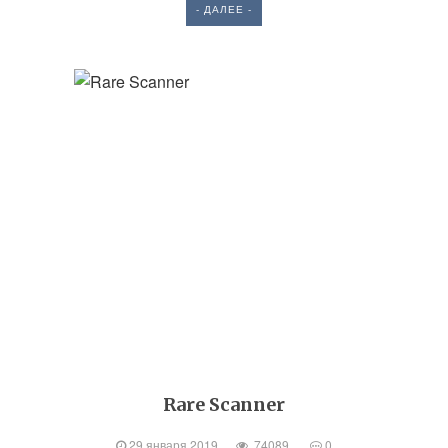
- ДАЛЕЕ -
Rare Scanner
29 января 2019
74089
0