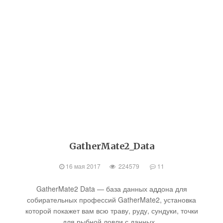
GatherMate2_Data
16 мая 2017
224579
11
GatherMate2 Data — база данных аддона для
собирательных профессий GatherMate2, установка
которой покажет вам всю траву, руду, сундуки, точки
для рыбной ловли с данных...