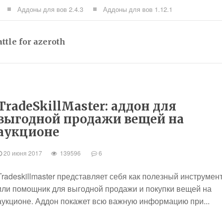
Аддоны для вов 2.4.3
Аддоны для вов 1.12.1
tle for azeroth
TradeSkillMaster: аддон для
выгодной продажи вещей на
аукционе
20 июня 2017
139596
6
Tradeskillmaster представляет себя как полезный инструмен
или помощник для выгодной продажи и покупки вещей на
аукционе. Аддон покажет всю важную информацию при...