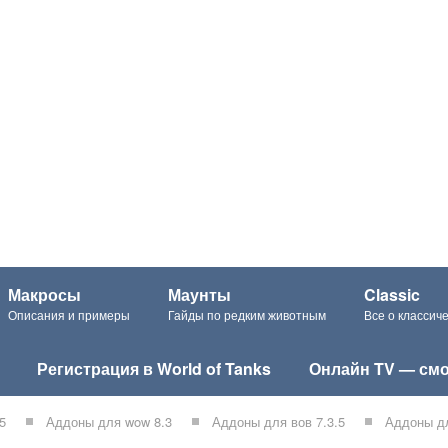
Макросы
Маунты
Classic
Описания и примеры
Гайды по редким животным
Все о класси
Регистрация в World of Tanks
Онлайн TV — смо
5
Аддоны для wow 8.3
Аддоны для вов 7.3.5
Аддоны дл