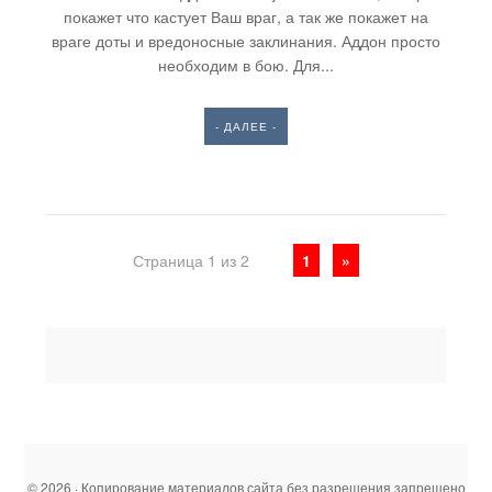
покажет что кастует Ваш враг, а так же покажет на
враге доты и вредоносные заклинания. Аддон просто
необходим в бою. Для...
- ДАЛЕЕ -
Страница 1 из 2
1
»
© 2026 · Копирование материалов сайта без разрешения запрещено