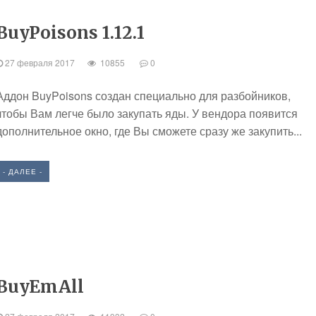
BuyPoisons 1.12.1
27 февраля 2017
10855
0
Аддон BuyPoisons создан специально для разбойников,
чтобы Вам легче было закупать яды. У вендора появится
дополнительное окно, где Вы сможете сразу же закупить...
- ДАЛЕЕ -
BuyEmAll