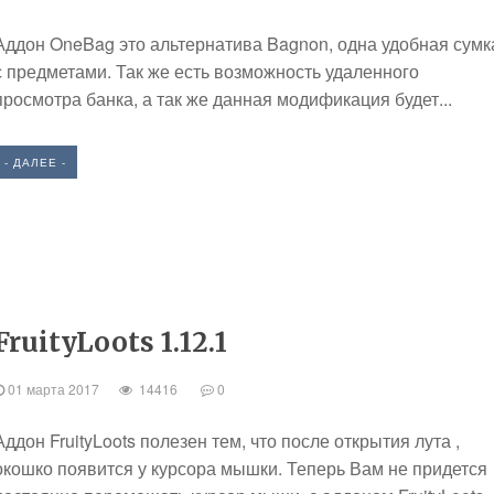
Аддон OneBag это альтернатива Bagnon, одна удобная сумк
с предметами. Так же есть возможность удаленного
просмотра банка, а так же данная модификация будет...
- ДАЛЕЕ -
FruityLoots 1.12.1
01 марта 2017
14416
0
Аддон FruityLoots полезен тем, что после открытия лута ,
окошко появится у курсора мышки. Теперь Вам не придется