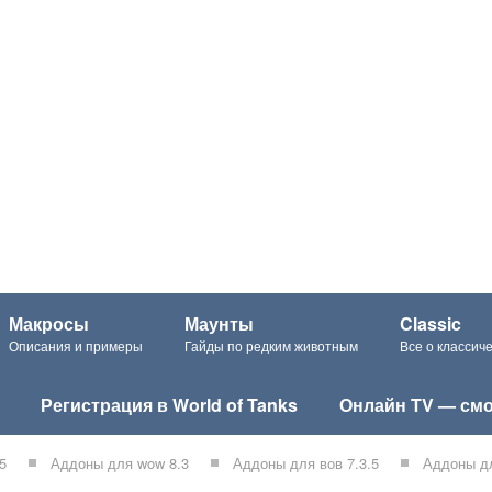
Макросы
Маунты
Classic
Описания и примеры
Гайды по редким животным
Все о класси
Регистрация в World of Tanks
Онлайн TV — смо
5
Аддоны для wow 8.3
Аддоны для вов 7.3.5
Аддоны дл