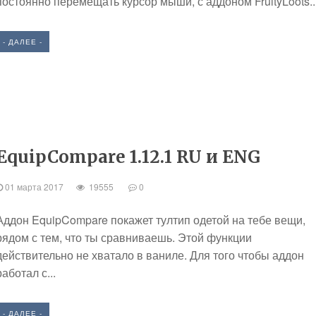
постоянно перемещать курсор мыши, с аддоном FruityLoots..
- ДАЛЕЕ -
EquipCompare 1.12.1 RU и ENG
01 марта 2017
19555
0
Аддон EquipCompare покажет тултип одетой на тебе вещи,
рядом с тем, что ты сравниваешь. Этой функции
действительно не хватало в ваниле. Для того чтобы аддон
работал с...
- ДАЛЕЕ -