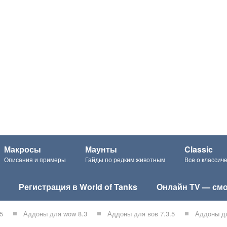
Макросы
Маунты
Classic
Описания и примеры
Гайды по редким животным
Все о класси
Регистрация в World of Tanks
Онлайн TV — смо
5
Аддоны для wow 8.3
Аддоны для вов 7.3.5
Аддоны дл