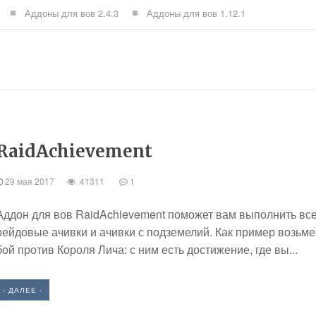
Аддоны для вов 2.4.3
Аддоны для вов 1.12.1
RaidAchievement
29 мая 2017
41311
1
Аддон для вов RaidAchievement поможет вам выполнить вс
рейдовые ачивки и ачивки с подземелий. Как пример возьм
бой против Короля Лича: с ним есть достижение, где вы...
- ДАЛЕЕ -