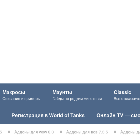
Макросы
Маунты
Classic
Описания и примеры
Гайды по редким животным
Все о класси
Регистрация в World of Tanks
Онлайн TV — смо
5
Аддоны для wow 8.3
Аддоны для вов 7.3.5
Аддоны дл