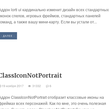
Аддон lorti ui кардинально изменит дизайн всех стандартных
иконок спелов, игровых фреймов, стандартных панелей
команд, а также вашу мини-карту. Если вы устали от...
- ДАЛЕЕ -
ClassIconNotPortrait
19 ноября 2017
31332
6
Аддон ClassIconNotPortrait отобразит классовые иконы на
фреймах всех персонажей. Как по мне, это очень полезная