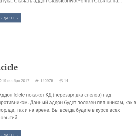
штука. Скачать аддон ClassIconNotPortrait Ссылка на...
- ДАЛЕЕ -
Icicle
19 ноября 2017
140979
14
Аддон icicle покажет КД (перезарядка спелов) над
противником. Данный аддон будет полезен пвпшникам, как 
ворлде, так и на арене. Вы всегда будете в курсе всех
событий,...
- ДАЛЕЕ -