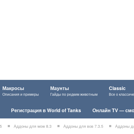
Макросы
Маунты
Classic
Описания и примеры
Гайды по редким животным
Все о класси
Регистрация в World of Tanks
Онлайн TV — смо
5
Аддоны для wow 8.3
Аддоны для вов 7.3.5
Аддоны дл