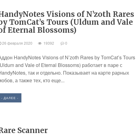
HandyNotes Visions of N’zoth Rares
by TomCat’s Tours (Uldum and Vale
of Eternal Blossoms)
26 февраля 2020
19392
0
Аддон HandyNotes Visions of N’zoth Rares by TomCat’s Tours
(Uldum and Vale of Eternal Blossoms) работает в паре с
HandyNotes, так и отдельно. Показывает на карте рарных
мобов, а также тех, кто еще...
- ДАЛЕЕ -
Rare Scanner