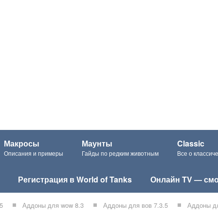
Макросы
Маунты
Classic
Описания и примеры
Гайды по редким животным
Все о класси
Регистрация в World of Tanks
Онлайн TV — смо
5
Аддоны для wow 8.3
Аддоны для вов 7.3.5
Аддоны дл