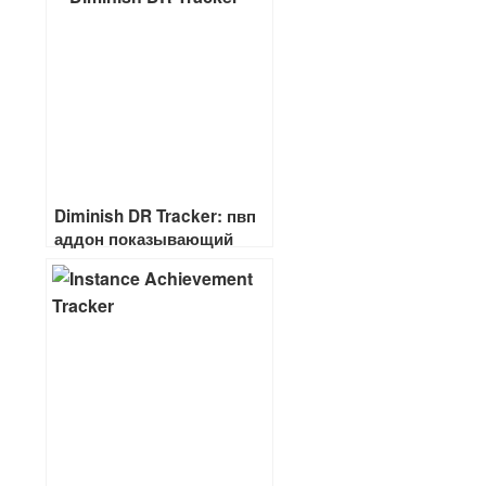
Diminish DR Tracker: пвп
аддон показывающий
диминишинг способностей