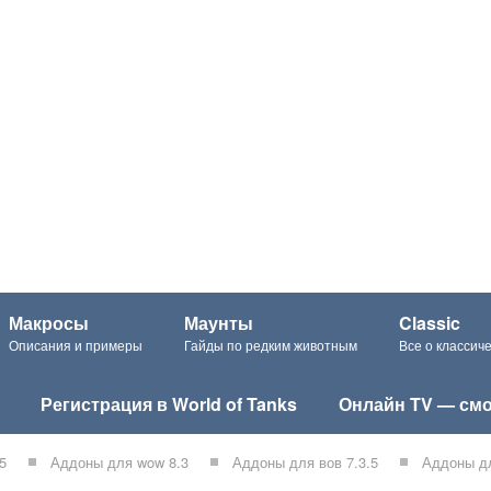
Макросы
Маунты
Classic
Описания и примеры
Гайды по редким животным
Все о класси
Регистрация в World of Tanks
Онлайн TV — смо
5
Аддоны для wow 8.3
Аддоны для вов 7.3.5
Аддоны дл