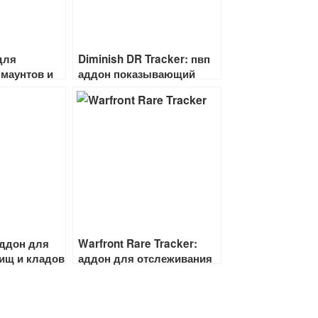
для
Diminish DR Tracker: пвп
маунтов и
аддон показывающий
диминишинг способностей
аддон для
Warfront Rare Tracker:
ищ и кладов
аддон для отслеживания
редких мобов