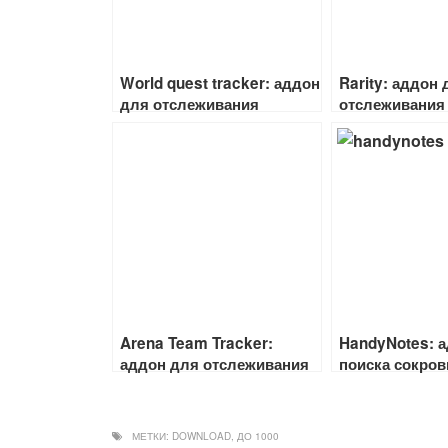
World quest tracker: аддон
Rarity: аддон 
для отслеживания
отслеживания 
локальных квестов в
питомцев
легионе
Arena Team Tracker:
HandyNotes: 
аддон для отслеживания
поиска сокров
КД
МЕТКИ:
DOWNLOAD
,
ДО 1000