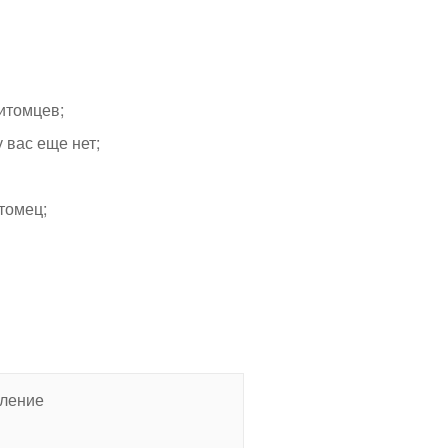
итомцев;
 вас еще нет;
томец;
ление