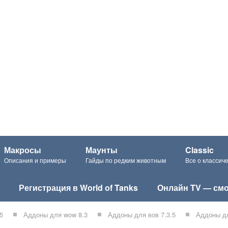
Макросы
Маунты
Classic
Описания и примеры
Гайды по редким животным
Все о класси
Регистрация в World of Tanks
Онлайн TV — смо
5
Аддоны для wow 8.3
Аддоны для вов 7.3.5
Аддоны дл