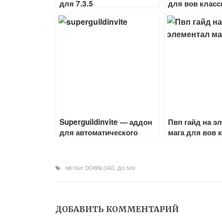
для 7.3.5
для вов класс
1.12.1
Superguildinvite — аддон
Пвп гайд на э
для автоматического
мага для вов 
добавления игроков в
1.13.6 — 1.12.
гильдию
МЕТКИ:
DOWNLOAD
,
ДО 500
ДОБАВИТЬ КОММЕНТАРИЙ