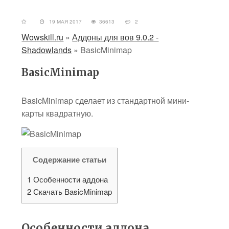
19 МАЯ 2017
36613
2
Wowskill.ru
»
Аддоны для вов 9.0.2 -
Shadowlands
»
BasicMinimap
BasicMinimap
BasicMinimap сделает из стандартной мини-
карты квадратную.
Содержание статьи
1
Особенности аддона
2
Скачать BasicMinimap
Особенности аддона