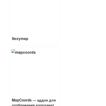
Sexymap
MapCoords — аддон для
отображения координат