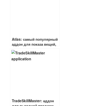
Atlas: самый популярный
аддон для показа вещей,
места нахождения и
прочее
TradeSkillMaster: аддон
для выгодной продажи