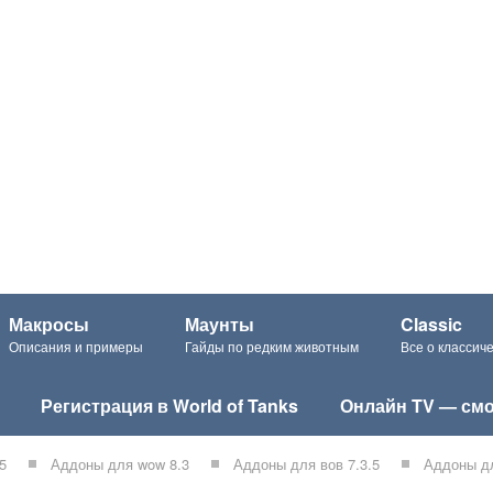
Макросы
Маунты
Classic
Описания и примеры
Гайды по редким животным
Все о класси
Регистрация в World of Tanks
Онлайн TV — смо
5
Аддоны для wow 8.3
Аддоны для вов 7.3.5
Аддоны дл