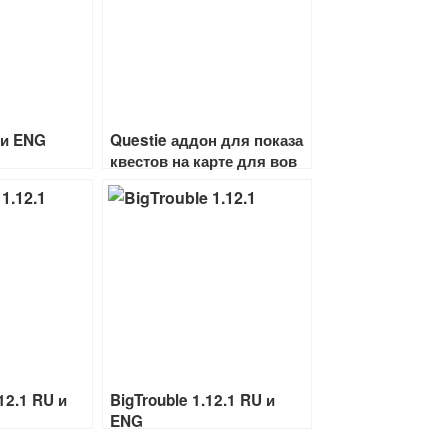
 и ENG
Questie аддон для показа
квестов на карте для вов
классик RU и ENG
2.1 RU и
BigTrouble 1.12.1 RU и
ENG