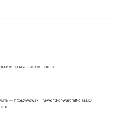
ассики на классике не пашет.
ачать —
https://wowskill.ru/world-of-warcraft-classic/
аток