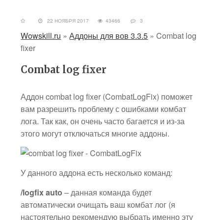
22 НОЯБРЯ 2017
43466
3
Wowskill.ru
»
Аддоны для вов 3.3.5
»
Combat log
fixer
Combat log fixer
Аддон combat log fixer (CombatLogFix) поможет
вам разрешить проблему с ошибками комбат
лога. Так как, он очень часто багается и из-за
этого могут отключаться многие аддоны.
У данного аддона есть несколько команд:
/logfix auto
– данная команда будет
автоматически очищать ваш комбат лог (я
настоятельно рекомендую выбрать именно эту