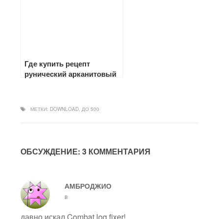
Где купить рецепт
рунический арканитовый
жезл в wow и какой он
имеет респ
МЕТКИ:
DOWNLOAD
,
ДО 500
ОБСУЖДЕНИЕ: 3 КОММЕНТАРИЯ
АМБРОДЖИО
в
давно искал Combat log fixer!