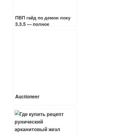
ПВП гайд по демон локу
3.3.5 — полное
руководство по игре за
чернокнижника в ветке
«Демонология»
Auctioneer