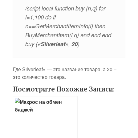
/script local function buy (n,q) for
i=1,100 do if
n==GetMerchantItemInfo(i) then
BuyMerchantItem(i,q) end end end
buy (
«Silverleaf»
,
20
)
Где Silverleaf» — это название товара, а 20 –
это количество товара.
Посмотрите Похожие Записи: