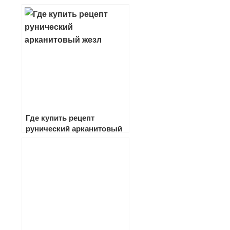
1.12.1
Где купить рецепт
рунический арканитовый
жезл в wow и какой он
имеет респ