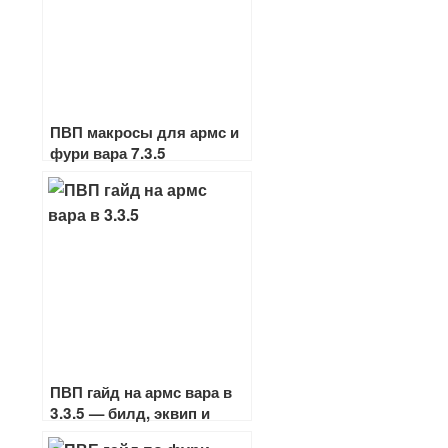
ПВП макросы для армс и
фури вара 7.3.5
ПВП гайд на армс вара в
3.3.5 — билд, эквип и
арена