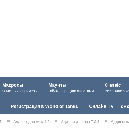
Макросы
Маунты
Classic
Описания и примеры
Гайды по редким животным
Все о класси
Регистрация в World of Tanks
Онлайн TV — смо
5
Аддоны для wow 8.3
Аддоны для вов 7.3.5
Аддоны дл