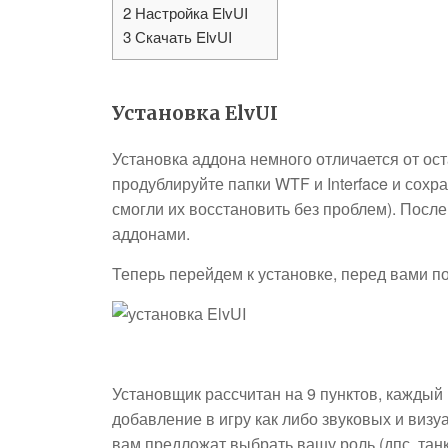
2
Настройка ElvUI
3
Скачать ElvUI
Установка ElvUI
Установка аддона немного отличается от ос
продублируйте папки WTF и Interface и сохра
смогли их восстановить без проблем). После
аддонами.
Теперь перейдем к установке, перед вами п
Установщик рассчитан на 9 пунктов, каждый 
добавление в игру как либо звуковых и визу
вам предложат выбрать вашу роль (дпс, танк,