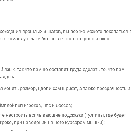
охождения прошлых 9 шагов, вы все же можете покопаться 
дите команду в чате
/ec
, после этого откроется окно с
язык, так что вам не составит труда сделать то, что вам
 аддона:
менить размер, цвет и сам шрифт, а также прозрачность и
плейт хп игроков, нпс и боссов;
е настроить всплывающие подсказки (тултипы, где будет
гроке, при наведении на него курсором мышки);