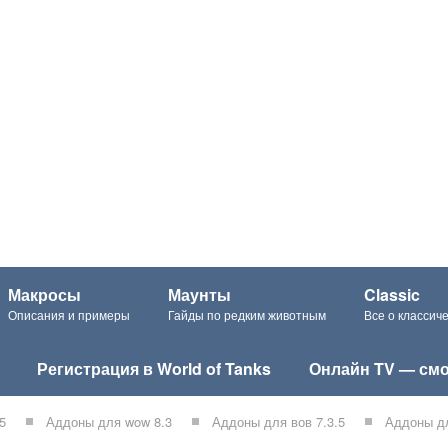
Макросы
Маунты
Classic
Описания и примеры
Гайды по редким животным
Все о класси
Регистрация в World of Tanks
Онлайн TV — смо
5
Аддоны для wow 8.3
Аддоны для вов 7.3.5
Аддоны дл