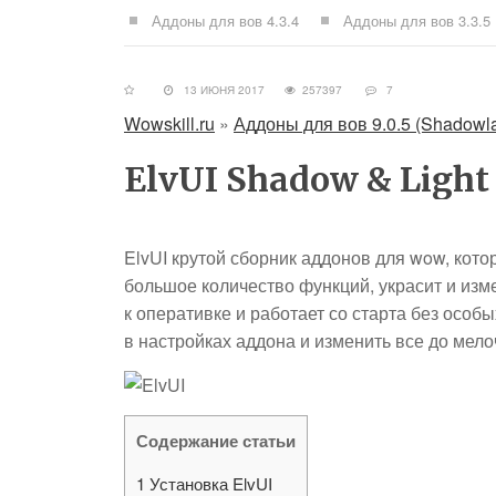
Аддоны для вов 4.3.4
Аддоны для вов 3.3.5
13 ИЮНЯ 2017
257397
7
Wowskill.ru
»
Аддоны для вов 9.0.5 (Shadowl
ElvUI Shadow & Light
ElvUI крутой сборник аддонов для wow, кот
большое количество функций, украсит и из
к оперативке и работает со старта без особы
в настройках аддона и изменить все до мело
Содержание статьи
1
Установка ElvUI