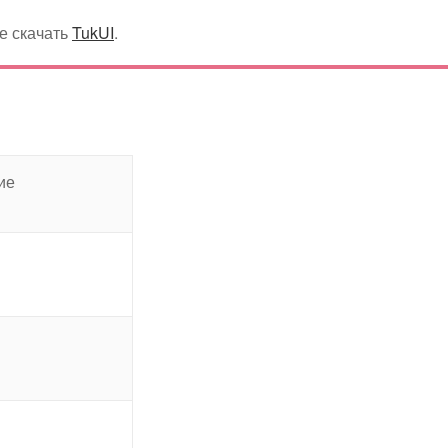
те скачать
TukUI
.
ие