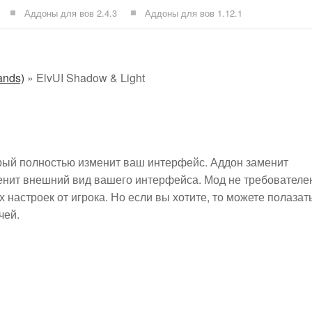
Аддоны для вов 2.4.3
Аддоны для вов 1.12.1
ands)
»
ElvUI Shadow & Light
орый полностью изменит ваш интерфейс. Аддон заменит
менит внешний вид вашего интерфейса. Мод не требователе
х настроек от игрока. Но если вы хотите, то можете полазат
чей.