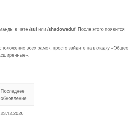
s
оманды в чате
/suf
или
/shadoweduf
. После этого появится
сположение всех рамок, просто зайдите на вкладку «Общее
Расширенные».
Последнее
обновление
23.12.2020