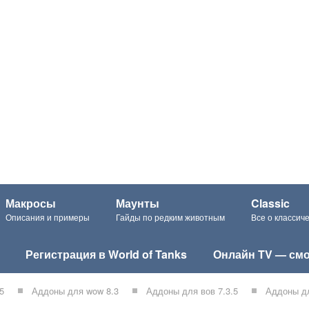
Макросы
Маунты
Classic
Описания и примеры
Гайды по редким животным
Все о класси
Регистрация в World of Tanks
Онлайн TV — смо
5
Аддоны для wow 8.3
Аддоны для вов 7.3.5
Аддоны дл