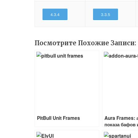
4.3.4
3.3.5
Посмотрите Похожие Записи:
PitBull Unit Frames
Aura Frames: 
показа бафов 
на персонажах