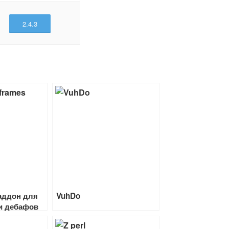
2.4.3
аддон для
VuhDo
и дебафов