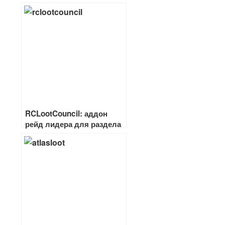
RCLootCouncil: аддон
рейд лидера для раздела
добычи