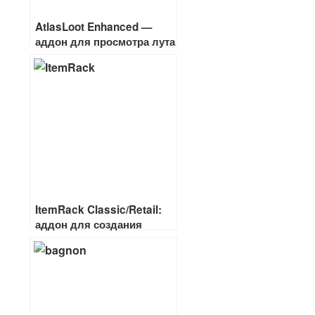
AtlasLoot Enhanced —
аддон для просмотра лута
с боссов и других вещей
из игры
ItemRack Classic/Retail:
аддон для создания
комплектов вещей