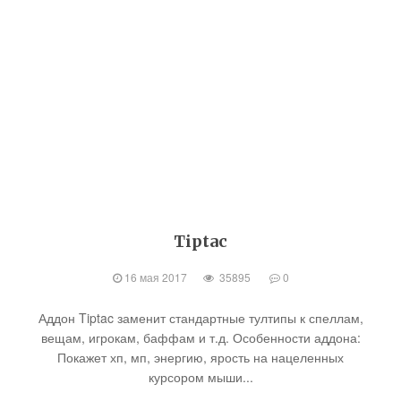
Tiptac
16 мая 2017
35895
0
Аддон Tiptac заменит стандартные тултипы к спеллам,
вещам, игрокам, баффам и т.д. Особенности аддона:
Покажет хп, мп, энергию, ярость на нацеленных
курсором мыши...