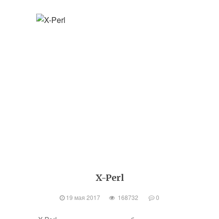
X-Perl
19 мая 2017
168732
0