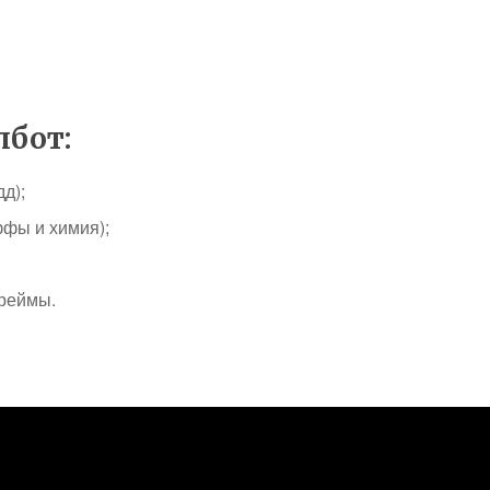
лбот:
дд);
фы и химия);
фреймы.