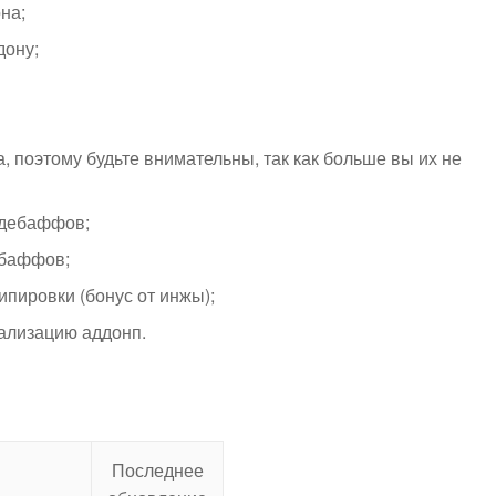
на;
дону;
а, поэтому будьте внимательны, так как больше вы их не
 дебаффов;
 баффов;
ипировки (бонус от инжы);
уализацию аддонп.
Последнее