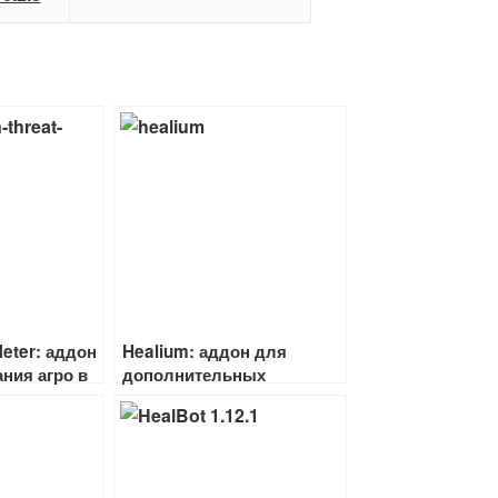
eter: аддон
Healium: аддон для
ния агро в
дополнительных
фреймов и лечения