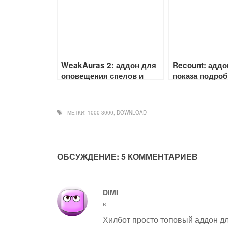
WeakAuras 2: аддон для
Recount: аддо
оповещения спелов и
показа подро
проков
статистике на
исцеленного у
МЕТКИ:
1000-3000
,
DOWNLOAD
ОБСУЖДЕНИЕ: 5 КОММЕНТАРИЕВ
DIMI
в
Хилбот просто топовый аддон д