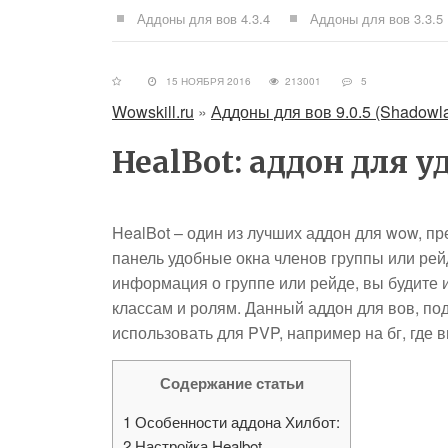
Аддоны для вов 4.3.4
Аддоны для вов 3.3.5
15 НОЯБРЯ 2016
213001
5
Wowskill.ru
»
Аддоны для вов 9.0.5 (Shadowl
HealBot: аддон для у
HealBot – один из лучших аддон для wow, п
панель удобные окна членов группы или рейда
информация о группе или рейде, вы будите и
классам и ролям. Данный аддон для вов, под
использовать для PVP, например на бг, где 
Содержание статьи
1
Особенности аддона Хилбот:
2
Настройка Healbot