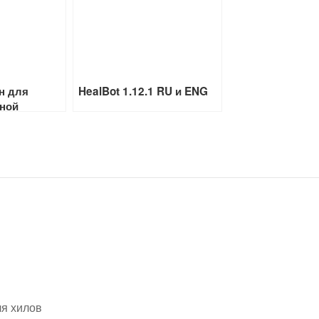
н для
HealBot 1.12.1 RU и ENG
бной
несенного и
рона
ля хилов