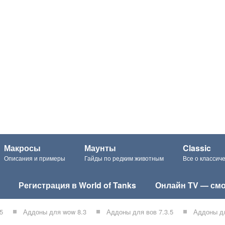
Макросы
Маунты
Classic
Описания и примеры
Гайды по редким животным
Все о класси
Регистрация в World of Tanks
Онлайн TV — смо
5
Аддоны для wow 8.3
Аддоны для вов 7.3.5
Аддоны дл