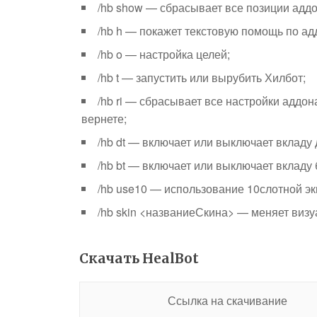
/hb show — сбрасывает все позиции аддо
/hb h — покажет текстовую помощь по ад
/hb o — настройка целей;
/hb t — запустить или вырубить Хилбот;
/hb ri — сбрасывает все настройки аддон
вернете;
/hb dt — включает или выключает вкладу
/hb bt — включает или выключает вкладу
/hb use10 — использование 10слотной эк
/hb skin <названиеСкина> — меняет виз
Скачать HealBot
Ссылка на скачивание