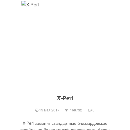
X-Perl
19 мая 2017
168732
0
X-Perl заменит стандартные близзардовские
фреймы на более модифицированные. Аддон