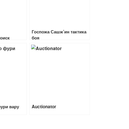
Госпожа Сашж’ин тактика
оиск
боя
 рейдов
ури вару
Auctionator