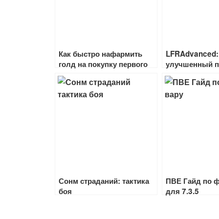
Как быстро нафармить
LFRAdvanced:
голд на покупку первого
улучшенный п
маунта в wow классик, бк
подземелий и
и лк
Сонм страданий: тактика
ПВЕ Гайд по ф
боя
для 7.3.5