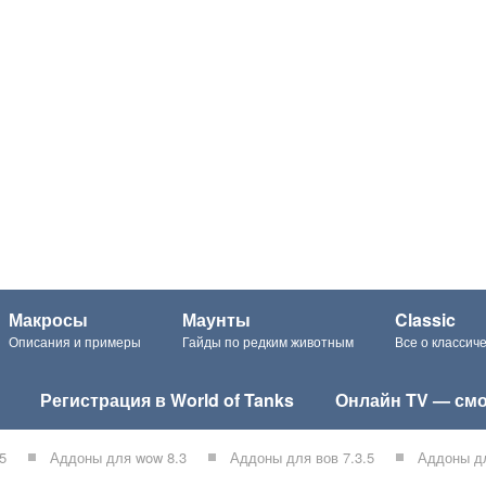
Макросы
Маунты
Classic
Описания и примеры
Гайды по редким животным
Все о класси
Регистрация в World of Tanks
Онлайн TV — смо
5
Аддоны для wow 8.3
Аддоны для вов 7.3.5
Аддоны дл