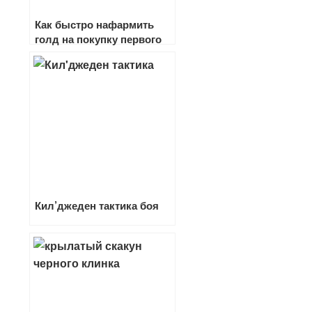
Как быстро нафармить
голд на покупку первого
маунта в wow классик, бк
и лк
Кил’джеден тактика боя